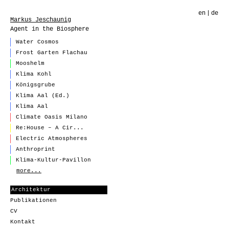
en
de
Markus Jeschaunig
Agent in the Biosphere
Water Cosmos
Frost Garten Flachau
Mooshelm
Klima Kohl
Königsgrube
Klima Aal (Ed.)
Klima Aal
Climate Oasis Milano
Re:House – A Cir...
Electric Atmospheres
Anthroprint
Klima-Kultur-Pavillon
more...
Architektur
Publikationen
CV
Kontakt