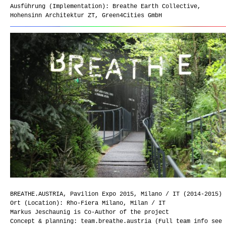
Ausführung (Implementation): Breathe Earth Collective,
Hohensinn Architektur ZT, Green4Cities GmbH
BREATHE.AUSTRIA, Pavilion Expo 2015, Milano / IT (2014-2015)
Ort (Location): Rho-Fiera Milano, Milan / IT
Markus Jeschaunig is Co-Author of the project
Concept & planning: team.breathe.austria (Full team info see