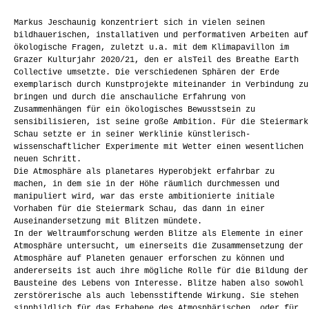
Markus Jeschaunig konzentriert sich in vielen seinen
bildhauerischen, installativen und performativen Arbeiten auf
ökologische Fragen, zuletzt u.a. mit dem Klimapavillon im
Grazer Kulturjahr 2020/21, den er alsTeil des Breathe Earth
Collective umsetzte. Die verschiedenen Sphären der Erde
exemplarisch durch Kunstprojekte miteinander in Verbindung zu
bringen und durch die anschauliche Erfahrung von
Zusammenhängen für ein ökologisches Bewusstsein zu
sensibilisieren, ist seine große Ambition. Für die Steiermark
Schau setzte er in seiner Werklinie künstlerisch-
wissenschaftlicher Experimente mit Wetter einen wesentlichen
neuen Schritt.
Die Atmosphäre als planetares Hyperobjekt erfahrbar zu
machen, in dem sie in der Höhe räumlich durchmessen und
manipuliert wird, war das erste ambitionierte initiale
Vorhaben für die Steiermark Schau, das dann in einer
Auseinandersetzung mit Blitzen mündete.
In der Weltraumforschung werden Blitze als Elemente in einer
Atmosphäre untersucht, um einerseits die Zusammensetzung der
Atmosphäre auf Planeten genauer erforschen zu können und
andererseits ist auch ihre mögliche Rolle für die Bildung der
Bausteine des Lebens von Interesse. Blitze haben also sowohl
zerstörerische als auch lebensstiftende Wirkung. Sie stehen
sinnbildlich für das Erhabene des Atmosphärischen, oder für