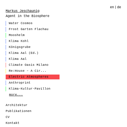
en
de
Markus Jeschaunig
Agent in the Biosphere
Water Cosmos
Frost Garten Flachau
Mooshelm
Klima Kohl
Königsgrube
Klima Aal (Ed.)
Klima Aal
Climate Oasis Milano
Re:House – A Cir...
Electric Atmospheres
Anthroprint
Klima-Kultur-Pavillon
more...
Architektur
Publikationen
CV
Kontakt