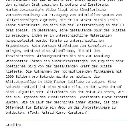
den schmalen Grat zwischen Schöpfung und Zerstörung.
Markus Jeschaunig’s Video liegt eine künstlerische
Versuchsanordnung zur Erzeugung von materiellen Spuren von
Blitzeinschlägen zugrunde, die er im Grazer Nikola Tesla-
Labor durchführte und sich aus der Blitzforschung an der TU
Graz speist. Im Bestreben, eine gestaltende Spur des Blitzes
zu erzeugen, indem er in unterschiedliche Materialien
hineingeleitet wurde, führte zu unterschiedlichen
Ergebnissen. Beim Versuch Stahlstaub zum Schmelzen zu
bringen, entstand eine Stichflamme, die mit den
faszinierenden Strömungsmustern bis hin zur Anmutung
wesenhafter Formen ein ausdruckskräftiges und zugleich sehr
poetisches Bild von der gestaltenden Kraft der Blitze
lieferte. Die Aufnahmen der hochauflösenden Filmkamera mit
2000 Bildern pro Sekunde machte es möglich, die
Blitzeinschläge in 1320-facher Zeitlupe zu zeigen. Eine
Sekunde Echtzeit ist eine Minute Film. In der Szene darauf
sind Fulgurite oder Blitzröhren aus der Natur zu sehen, wie
sie als Ergebnis des künstlerischen Experiments zuvor erhofft
wurden. Wie im Lauf der Geschichte immer wieder, ist die
Offenheit für Zufälle ein Weg, um das Unvorstellbare zu
entdecken. (Text: Astrid Kury, Kuratorin)
Credits: