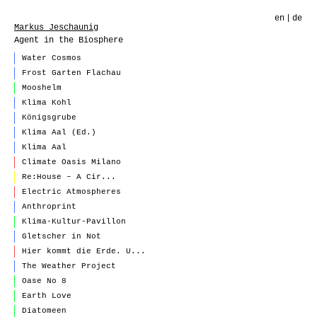
en
de
Markus Jeschaunig
Agent in the Biosphere
Water Cosmos
Frost Garten Flachau
Mooshelm
Klima Kohl
Königsgrube
Klima Aal (Ed.)
Klima Aal
Climate Oasis Milano
Re:House – A Cir...
Electric Atmospheres
Anthroprint
Klima-Kultur-Pavillon
Gletscher in Not
Hier kommt die Erde. U...
The Weather Project
Oase No 8
Earth Love
Diatomeen