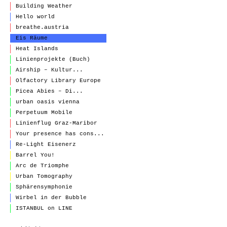
Building Weather
Hello world
breathe.austria
Eis Räume
Heat Islands
Linienprojekte (Buch)
Airship – Kultur...
Olfactory Library Europe
Picea Abies – Di...
urban oasis vienna
Perpetuum Mobile
Linienflug Graz-Maribor
Your presence has cons...
Re-Light Eisenerz
Barrel You!
Arc de Triomphe
Urban Tomography
Sphärensymphonie
Wirbel in der Bubble
ISTANBUL on LINE